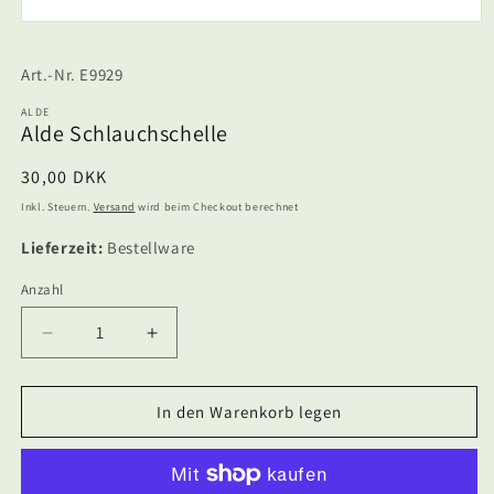
Medien
1
in
SKU:
E9929
Modal
öffnen
ALDE
Alde Schlauchschelle
Normaler
30,00 DKK
Preis
Inkl. Steuern.
Versand
wird beim Checkout berechnet
Lieferzeit:
Bestellware
Anzahl
Anzahl
Verringere
Erhöhe
die
die
Menge
Menge
für
für
In den Warenkorb legen
Alde
Alde
Schlauchschelle
Schlauchschelle