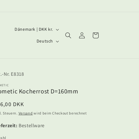
L
Dänemark | DKK kr.
Einloggen
Warenkorb
a
S
Deutsch
n
p
d
r
/
a
SKU:
E8318
R
c
e
h
METIC
ometic Kocherrost D=160mm
g
e
i
ormaler
16,00 DKK
eis
o
l. Steuern.
Versand
wird beim Checkout berechnet
n
eferzeit:
Bestellware
zahl
zahl