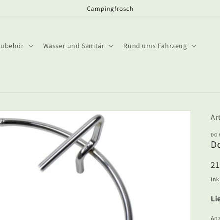
Campingfrosch
Zubehör
Wasser und Sanitär
Rund ums Fahrzeug
DO
D
N
2
Pr
Ink
Li
An
An