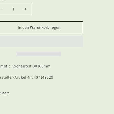
Verringere
Erhöhe
die
die
Menge
Menge
für
für
In den Warenkorb legen
Dometic
Dometic
Kocherrost
Kocherrost
D=160mm
D=160mm
metic Kocherrost D=160mm
rsteller-Artikel-Nr. 407149529
Share