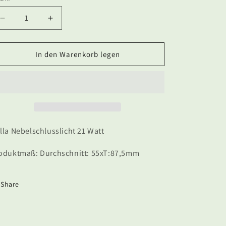
Verringere
Erhöhe
die
die
Menge
Menge
für
für
In den Warenkorb legen
Hella
Hella
Nebelschlusslicht
Nebelschlusslicht
21
21
Watt
Watt
lla Nebelschlusslicht 21 Watt
oduktmaß: Durchschnitt: 55xT:87,5mm
Share