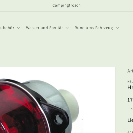
Campingfrosch
Zubehör
Wasser und Sanitär
Rund ums Fahrzeug
HE
He
N
1
Pr
Ink
Li
An
An