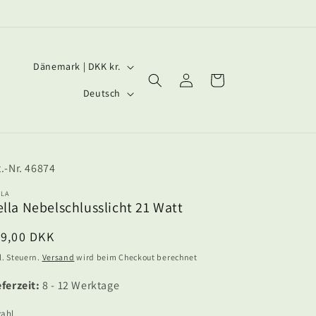
L
Dänemark | DKK kr.
Einloggen
Warenkorb
a
S
Deutsch
n
p
d
r
/
a
SKU:
46874
R
c
e
h
LLA
lla Nebelschlusslicht 21 Watt
g
e
i
ormaler
79,00 DKK
eis
o
l. Steuern.
Versand
wird beim Checkout berechnet
n
eferzeit:
8 - 12 Werktage
zahl
zahl