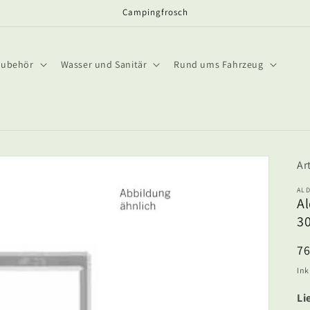
Campingfrosch
Zubehör
Wasser und Sanitär
Rund ums Fahrzeug
AL
Al
30
N
7
Pr
Ink
Li