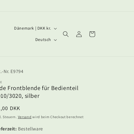
L
Dänemark | DKK kr.
Einloggen
Warenkorb
a
S
Deutsch
n
p
d
r
/
a
SKU:
E9794
R
c
e
h
DE
de Frontblende für Bedienteil
g
e
10/3020, silber
i
ormaler
6,00 DKK
o
eis
l. Steuern.
Versand
wird beim Checkout berechnet
n
eferzeit:
Bestellware