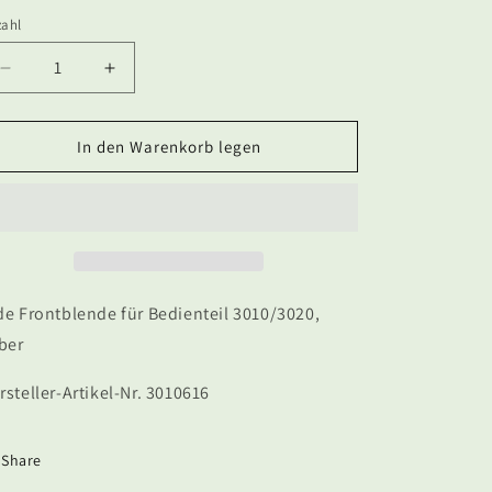
zahl
zahl
Verringere
Erhöhe
die
die
Menge
Menge
für
für
In den Warenkorb legen
Alde
Alde
Frontblende
Frontblende
für
für
Bedienteil
Bedienteil
3010/3020,
3010/3020,
silber
silber
de Frontblende für Bedienteil 3010/3020,
lber
rsteller-Artikel-Nr. 3010616
Share