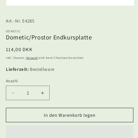
Medien
1
in
SKU:
E4285
Modal
öffnen
DOMETIC
Dometic/Prostor Endkursplatte
Normaler
114,00 DKK
Preis
Inkl. Steuern.
Versand
wird beim Checkout berechnet
Lieferzeit:
Bestellware
Anzahl
Anzahl
Verringere
Erhöhe
die
die
Menge
Menge
für
für
In den Warenkorb legen
Dometic/Prostor
Dometic/Prostor
Endkursplatte
Endkursplatte