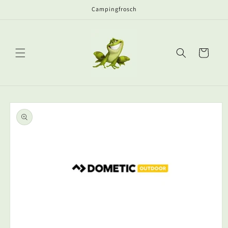
Direkt
Campingfrosch
zum
Inhalt
Warenkorb
oduktinformationen
ringen