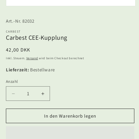
Medien
1
in
SKU:
82032
Modal
öffnen
CARBEST
Carbest CEE-Kupplung
Normaler
42,00 DKK
Preis
Inkl. Steuern.
Versand
wird beim Checkout berechnet
Lieferzeit:
Bestellware
Anzahl
Anzahl
Verringere
Erhöhe
die
die
Menge
Menge
für
für
In den Warenkorb legen
Carbest
Carbest
CEE-
CEE-
Kupplung
Kupplung