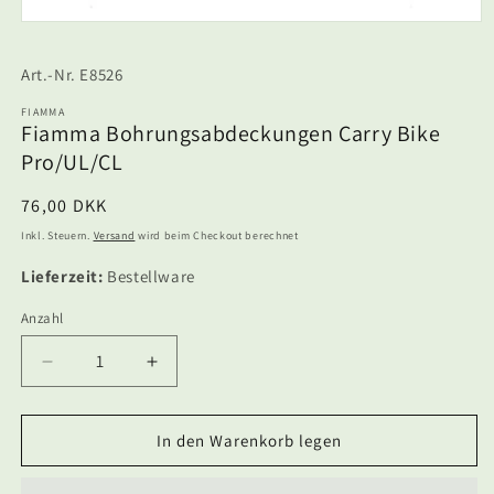
Medien
1
in
SKU:
E8526
Modal
öffnen
FIAMMA
Fiamma Bohrungsabdeckungen Carry Bike
Pro/UL/CL
Normaler
76,00 DKK
Preis
Inkl. Steuern.
Versand
wird beim Checkout berechnet
Lieferzeit:
Bestellware
Anzahl
Anzahl
Verringere
Erhöhe
die
die
Menge
Menge
für
für
In den Warenkorb legen
Fiamma
Fiamma
Bohrungsabdeckungen
Bohrungsabdeckungen