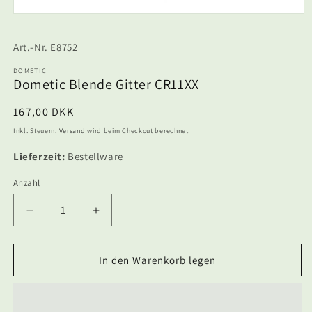
Medien
1
in
SKU:
E8752
Modal
öffnen
DOMETIC
Dometic Blende Gitter CR11XX
Normaler
167,00 DKK
Preis
Inkl. Steuern.
Versand
wird beim Checkout berechnet
Lieferzeit:
Bestellware
Anzahl
Anzahl
Verringere
Erhöhe
die
die
Menge
Menge
für
für
In den Warenkorb legen
Dometic
Dometic
Blende
Blende
Gitter
Gitter