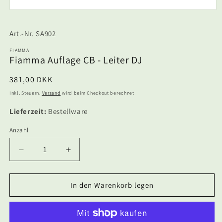
Medien
1
in
SKU:
SA902
Modal
öffnen
FIAMMA
Fiamma Auflage CB - Leiter DJ
Normaler
381,00 DKK
Preis
Inkl. Steuern.
Versand
wird beim Checkout berechnet
Lieferzeit:
Bestellware
Anzahl
Anzahl
Verringere
Erhöhe
die
die
Menge
Menge
für
für
In den Warenkorb legen
Fiamma
Fiamma
Auflage
Auflage
CB
CB