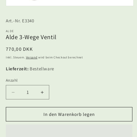
Medien
1
in
SKU:
E3340
Modal
öffnen
ALDE
Alde 3-Wege Ventil
Normaler
770,00 DKK
Preis
Inkl. Steuern.
Versand
wird beim Checkout berechnet
Lieferzeit:
Bestellware
Anzahl
Anzahl
Verringere
Erhöhe
die
die
Menge
Menge
für
für
In den Warenkorb legen
Alde
Alde
3-
3-
Wege
Wege